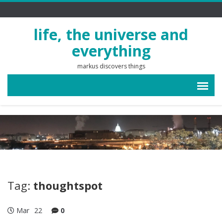
life, the universe and
everything
markus discovers things
Tag:
thoughtspot
Mar
22
0